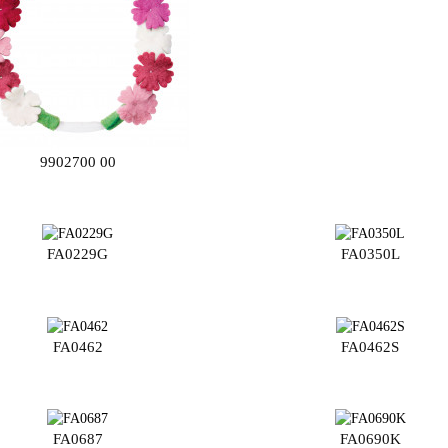
9902700 00
FA0229G
FA0350L
FA0462
FA0462S
FA0687
FA0690K