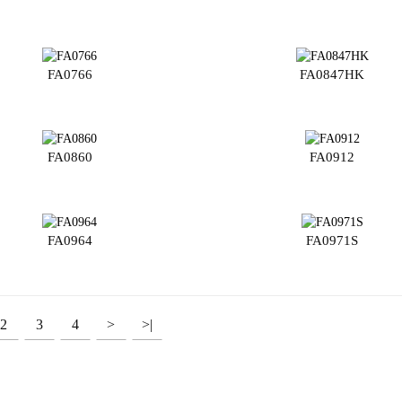
FA0766
FA0847HK
FA0860
FA0912
FA0964
FA0971S
2
3
4
>
>|